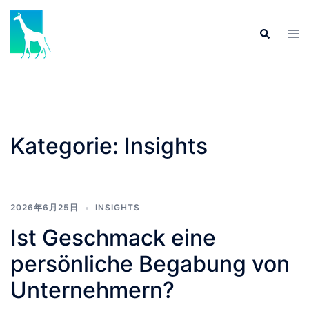
Skip
to
Tog
Search
content
men
Kategorie:
Insights
2026年6月25日
INSIGHTS
Ist Geschmack eine
persönliche Begabung von
Unternehmern?